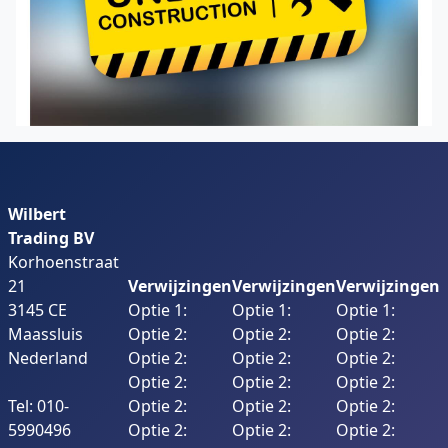
Wilbert
Trading BV
Korhoenstraat
21
Verwijzingen
Verwijzingen
Verwijzingen
3145 CE
Optie 1:
Optie 1:
Optie 1:
Maassluis
Optie 2:
Optie 2:
Optie 2:
Nederland
Optie 2:
Optie 2:
Optie 2:
Optie 2:
Optie 2:
Optie 2:
Tel: 010-
Optie 2:
Optie 2:
Optie 2:
5990496
Optie 2:
Optie 2:
Optie 2: